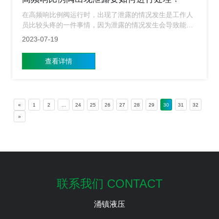
在高频响比例阀运行时，出现了泄露的情况发生是工作人
员比较头疼的一件事情，因为泄露的情况发生会导致能量
和资源的浪费，同时还会影响系统的吸能和效率。对于泄
2023-07-19
露问题，今天小编就来给大家简单的介绍下一些常见的解
决方法。
查看详情
«
1
2
...
24
25
26
27
28
29
30
31
32
»
联系我们 CONTACT
涌镇液压