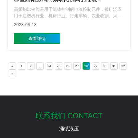
高频响比例阀是用于流体控制的电液控制元件，被广泛应
用于注塑机行业、机床行业、行走车辆、农业收割、风力
发电、环保行业等领域。它的性能稳定性和可靠性对于系
2023-08-18
统运行是枫才重要的，用户在选择和使用高频响比例阀
时，一定要考虑多种因素，这些因素会直接影响到性能。
查看详情
那么下面小编就来给大家简单的介绍下主要影响高频响比
例阀性能的因素有哪些？
«
1
2
...
24
25
26
27
28
29
30
31
32
»
联系我们 CONTACT
涌镇液压