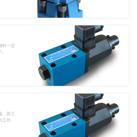
阀时一定
下。
域。而工
的工作原