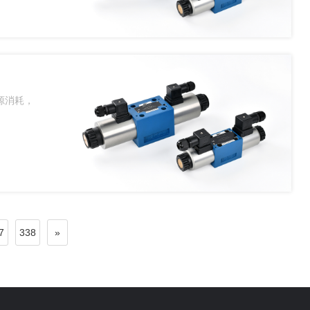
源消耗，
7
338
»