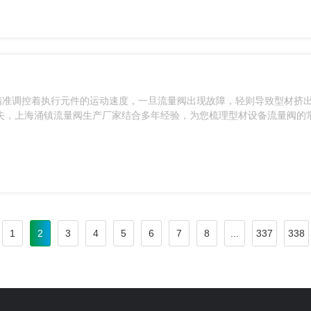
精准调控着执行元件的运动速度，一旦流量阀出现故障，轻则导致型材挤
失，上海涌镇流量阀生产厂家结合多年经验，为您梳理型材设备流量阀的
1
2
3
4
5
6
7
8
...
337
338