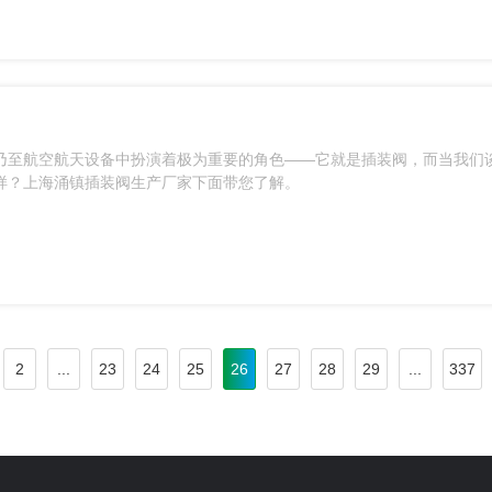
乃至航空航天设备中扮演着极为重要的角色——它就是插装阀，而当我们
样？上海涌镇插装阀生产厂家下面带您了解。
2
...
23
24
25
26
27
28
29
...
337