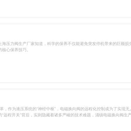
上海压力阀生产厂家知道，科学的保养不仅能避免突发停机带来的巨额损
的核心保养技巧。
变革，作为液压系统的“神经中枢”，电磁换向阀的远程化控制成为了实现无
“远程开关”背后，实则隐藏着诸多严峻的技术难题，涌镇电磁换向阀生
境适应性及系统稳定性上进行全方位的突破。