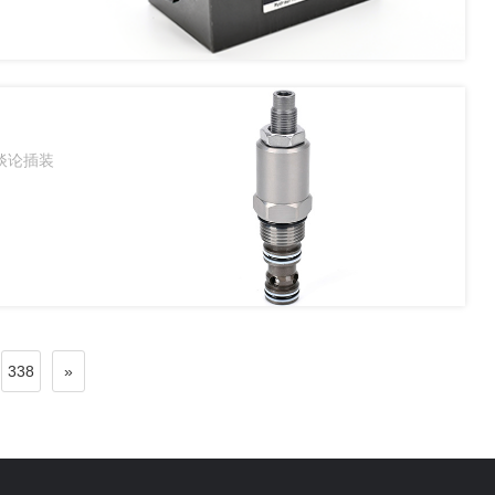
谈论插装
338
»