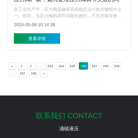
题？
在工业生产中，压力阀是确保系统稳定运行的关键组件之
一。然而，当压力阀的调节功能失效时，不仅可能导致生
产效率降低，甚至可能引发安全隐患。因此，及时发现并
2024-05-08 10:14:38
处理压力阀调节失效的问题至关重要。今天压力阀厂家就
来给大家简单的介绍下要如何处理压力阀调节失效的问
查看详情
题？
«
1
2
...
243
244
245
246
247
248
249
...
337
338
»
联系我们 CONTACT
涌镇液压