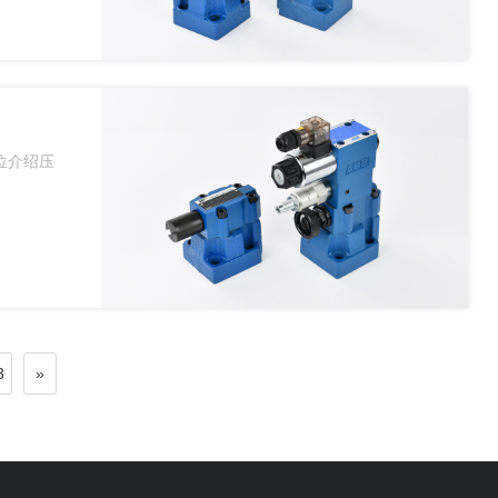
位介绍压
3
»