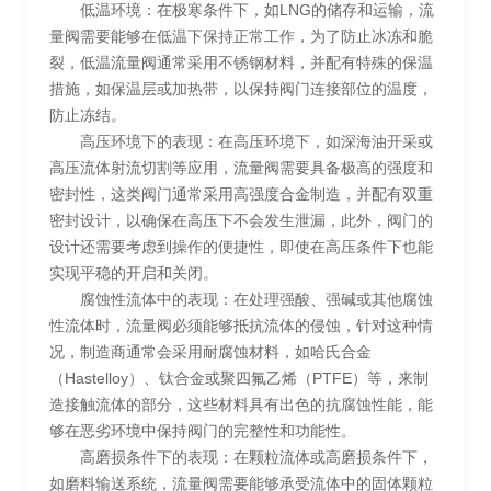
低温环境：在极寒条件下，如LNG的储存和运输，流
量阀需要能够在低温下保持正常工作，为了防止冰冻和脆
裂，低温流量阀通常采用不锈钢材料，并配有特殊的保温
措施，如保温层或加热带，以保持阀门连接部位的温度，
防止冻结。
高压环境下的表现：在高压环境下，如深海油开采或
高压流体射流切割等应用，流量阀需要具备极高的强度和
密封性，这类阀门通常采用高强度合金制造，并配有双重
密封设计，以确保在高压下不会发生泄漏，此外，阀门的
设计还需要考虑到操作的便捷性，即使在高压条件下也能
实现平稳的开启和关闭。
腐蚀性流体中的表现：在处理强酸、强碱或其他腐蚀
性流体时，流量阀必须能够抵抗流体的侵蚀，针对这种情
况，制造商通常会采用耐腐蚀材料，如哈氏合金
（Hastelloy）、钛合金或聚四氟乙烯（PTFE）等，来制
造接触流体的部分，这些材料具有出色的抗腐蚀性能，能
够在恶劣环境中保持阀门的完整性和功能性。
高磨损条件下的表现：在颗粒流体或高磨损条件下，
如磨料输送系统，流量阀需要能够承受流体中的固体颗粒