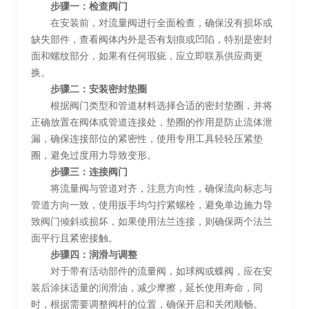
步骤一：检查阀门
在安装前，对流量阀进行全面检查，确保没有损坏或
缺失部件，查看阀体内外是否有划痕或凹陷，特别是密封
面和螺纹部分，如果有任何瑕疵，应立即联系供应商更
换。
步骤二：安装密封垫圈
根据阀门类型和管道材料选择合适的密封垫圈，并将
正确放置在阀体或管道连接处，垫圈的作用是防止流体泄
漏，确保连接部位的紧密性，使用专用工具轻轻压紧垫
圈，避免过度用力导致变形。
步骤三：连接阀门
将流量阀与管道对齐，注意方向性，确保流向标志与
管道方向一致，使用扳手均匀拧紧螺栓，避免单边施力导
致阀门倾斜或损坏，如果使用法兰连接，则确保两个法兰
面平行且紧密接触。
步骤四：润滑与调整
对于带有活动部件的流量阀，如球阀或蝶阀，应在安
装后涂抹适量的润滑油，减少摩擦，延长使用寿命，同
时，根据需要调整阀杆的位置，确保开启和关闭顺畅。