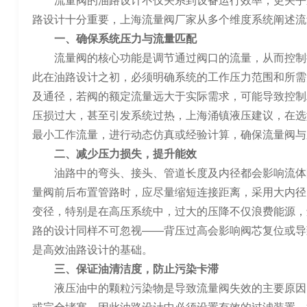
流量阀的油路设计不仅关系到设备运行效率，更关乎
路设计十分重要，上海流量阀厂家从多个维度系统阐述流
一、确保系统压力与流量匹配
流量阀的核心功能是调节通过阀口的流量，从而控制
此在油路设计之初，必须明确系统的工作压力范围和所需
及通径，若阀的额定流量远大于实际需求，可能导致控制
压损过大，甚至引发系统过热，上海涌镇液压建议，在选
最小工作流量，进行动态仿真或经验计算，确保流量阀与
二、减少压力损失，提升能效
油路中的弯头、接头、管道长度及内径都会影响流体
量阀前后布置管路时，应尽量缩短连接距离，采用大内径
变径，特别是在高压系统中，过大的压降不仅浪费能源，
路的设计同样不可忽视——背压过高会影响阀芯复位或导
是高效油路设计的基础。
三、保证油清洁度，防止污染卡滞
液压油中的颗粒污染物是导致流量阀失效的主要原因