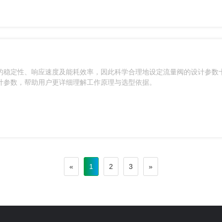
的稳定性、响应速度及能耗效率，因此科学合理地设定流量阀的设计参数
计参数，帮助用户更详细理解工作原理与选型依据。
«
1
2
3
»