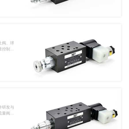
止阀、球
量控制对
件研发与
流量阀油