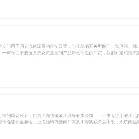
种专门用于调节流体流量的控制装置，与传统的开关型阀门（如闸阀、截
—一家专注于液压系统及流量控制产品研发制造的厂家，我们知道精准流
从多个维度详细讲解流量阀与传统阀门之间的主要区别。
可靠的重要环节，作为上海涌镇液压设备有限公司——一家专注于液压元
整体性能的重要性，上海涌镇流量阀厂家从工程实践角度出发，系统阐述