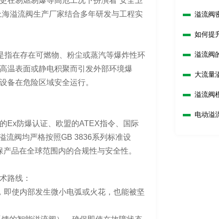
更在易燃易爆等高危工况下扮演着“安全卫
上海溢流阀生产厂家结合多年研发与工程实
溢流阀
如何提
溢流阀
而是指在存在可燃物、粉尘或蒸汽等爆炸性环
高温表面或静电积聚而引发外部环境爆
大流量
设备在危险区域安全运行。
溢流阀
电动溢
Ex防爆认证、欧盟的ATEX指令、国际
流阀均严格按照GB 3836系列标准设
确保产品在全球范围内的合规性与安全性。
术路线：
，即使内部发生微小电弧或火花，也能被坚