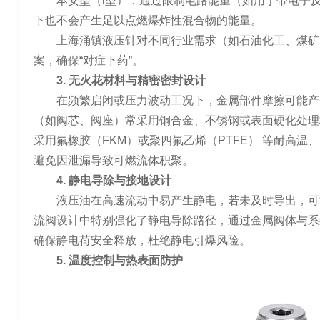
本安型（i型）：通过限制电路能量（如用于带电子
下也不会产生足以点燃爆炸性混合物的能量。
上海涌镇液压针对不同行业需求（如石油化工、煤矿
案，确保“对症下药”。
3. 无火花材料与精密密封设计
在频繁启闭或压力波动工况下，金属部件摩擦可能产
（如阀芯、阀座）常采用铜合金、不锈钢或表面硬化处理
采用氟橡胶（FKM）或聚四氟乙烯（PTFE） 等耐高
避免因泄漏导致可燃流体积聚。
4. 静电导除与接地设计
液压油在高速流动中易产生静电，若未及时导出，可
流阀设计中特别强化了静电导除路径，通过金属阀体与系
确保静电荷安全释放，杜绝静电引爆风险。
5. 温度控制与热表面防护