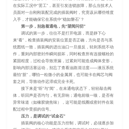
在实际工况中“罢工”，甚至引发连锁故障，那么当技术人
员面对一台刚刚装配完成的插装阀时，究竟该从哪些维度
入手，才能确保它在系统中“稳如磐石”？
第一步，别急着通电，先“望闻问切”
调试的第一步，往往不是打开电源，而是静下心
来“看”，检查插装阀的安装位置是否正确，方向是否与系
统图纸一致，插装阀的进出油口一旦接反，轻则系统不动
作，重则内部密封件瞬间损坏，同时检查所有连接螺栓的
紧固程度，过松会导致泄漏，过紧则可能造成阀体变形，
影响内部活塞运动，别忘了查看油路清洁度——液压系统
最怕“脏”，哪怕一粒微小的金属屑，也可能卡在阀芯与阀
套之间，导致动作迟滞或完全卡死。
接下来是“听”与“闻”，在未通电状态下，轻轻敲击阀
体，听回声是否均匀，有无异响；通电前嗅一嗅，是否有
异常味道（如橡胶烧焦味），这可能是线圈或密封件在装
配过程中受损的信号。
压力，是调试的“试金石”
插装阀的核心功能是压力控制，调试时，必须逐步加