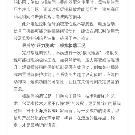
的协同，例如当插装阀与蓄能器配合使用时，需特别注意
压力冲击问题，调试时应缓慢释放蓄能器压力，避免高压
油流瞬间冲击插装阀，造成阀芯损坏。
此外电磁控制信号的稳定性也不容忽视，电压波动、
信号干扰都可能导致插装阀误动作，建议在调试时使用示
波器监测控制信号波形，确保干净、稳定。
最后的“压力测试”：模拟极端工况
完成常规调试后，不妨进行一次“极限难题”，模拟系
统可能出现的极端工况，如突然断电、压力突变或油温骤
升，观察插装阀的保护机制是否有效启动，例如某些插装
阀内置过载保护功能，当系统压力超过设定值时，应能自
动卸荷，这类功能的可靠性，往往在关键时刻决定设备的
安危。
插装阀的调试是一门融合了经验、技术和耐心的艺
术，它要求技术人员不仅懂“硬”的装配，更要懂“软”的系统
逻辑，对于
上海插装阀厂家
而言，每一次成功的调试，都
是对产品品质的无声承诺，毕竟，在液压的世界里，稳
定，才是最动听的语言。