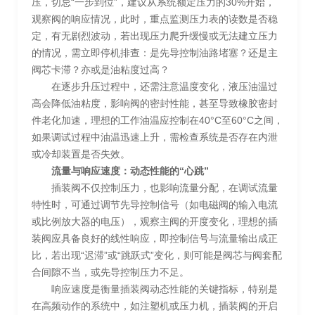
压，切忌“一步到位”，建议从系统额定压力的30%开始，
观察阀的响应情况，此时，重点监测压力表的读数是否稳
定，有无剧烈波动，若出现压力爬升缓慢或无法建立压力
的情况，需立即停机排查：是先导控制油路堵塞？还是主
阀芯卡滞？亦或是油粘度过高？
在逐步升压过程中，还需注意温度变化，液压油温过
高会降低油粘度，影响阀的密封性能，甚至导致橡胶密封
件老化加速，理想的工作油温应控制在40°C至60°C之间，
如果调试过程中油温迅速上升，需检查系统是否存在内泄
或冷却装置是否失效。
流量与响应速度：动态性能的“心跳”
插装阀不仅控制压力，也影响流量分配，在调试流量
特性时，可通过调节先导控制信号（如电磁阀的输入电流
或比例放大器的电压），观察主阀的开度变化，理想的插
装阀应具备良好的线性响应，即控制信号与流量输出成正
比，若出现“迟滞”或“跳跃式”变化，则可能是阀芯与阀套配
合间隙不当，或先导控制压力不足。
响应速度是衡量插装阀动态性能的关键指标，特别是
在高频动作的系统中，如注塑机或压力机，插装阀的开启