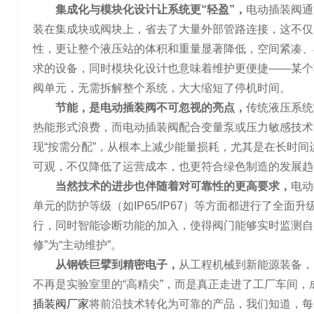
集成化与模块化设计让系统更“轻盈”，
电动插装阀通
装在集成块或阀块上，省去了大量外部管路连接，这不仅
性，更让整个液压站的体积和重量显著降低，空间紧凑、
求的设备，同时模块化设计也意味着维护更便捷——某个
阀单元，无需拆解整个系统，大大缩短了停机时间。
节能，是电动插装阀不可忽视的亮点，
传统液压系统
热能形式浪费，而电动插装阀配合变量泵或压力敏感技术
现“按需分配”，从根本上减少能量损耗，尤其是在长时
可观，不仅降低了运营成本，也更符合绿色制造的发展趋
当然技术的进步也伴随着对可靠性的更高要求，
电动
单元的防护等级（如IP65/IP67）等方面都进行了全
行，同时智能诊断功能的加入，使得阀门能够实时监测自
修”为“主动维护”。
从钢铁巨擘到精密电子，
从工程机械到新能源装备，
不再是实验室里的“高精尖”，而是真正走进了工厂车间
插装阀厂家
将前沿技术转化为可靠的产品，我们知道，每