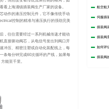
势，悄然改变着传统流体控制的格局，如
看看上海涌镇插装阀生产厂家的设备。
航空航
芯动作的液压控制元件，它不像传统手动
伺服插
trical控制的精准与液压执行的强劲完美
插装阀
。
后，往往需要经过一系列机械传递才能动
插装阀
机直接驱动阀芯，从电信号发出到阀口开
如何评
速冲压、精密注塑或自动化装配线上，每
一条每分钟完成60次循环的产线，如果每
插装阀
，方能至千里。