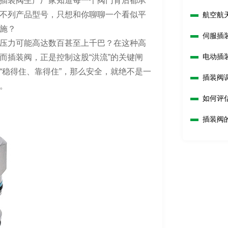
插装阀生产厂家知道每一个阀门背后都承
不列产品型号，只想和你聊聊一个看似平
航空航
施？
伺服插
压力可能高达数百甚至上千巴？在这种高
电动插
而插装阀，正是控制这股“洪流”的关键闸
“稳得住、靠得住”，那么安全，就绝不是一
插装阀
。
如何评
插装阀