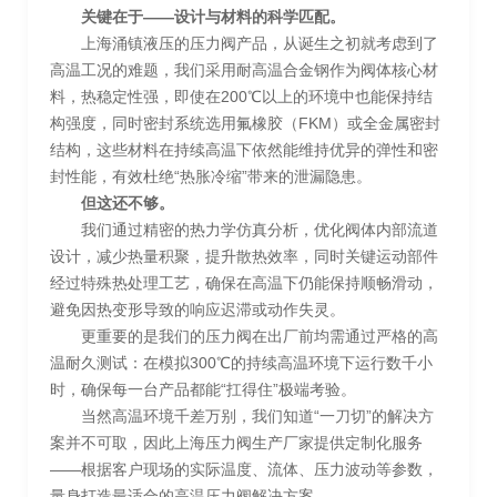
关键在于——设计与材料的科学匹配。
上海涌镇液压的压力阀产品，从诞生之初就考虑到了
高温工况的难题，我们采用耐高温合金钢作为阀体核心材
料，热稳定性强，即使在200℃以上的环境中也能保持结
构强度，同时密封系统选用氟橡胶（FKM）或全金属密封
结构，这些材料在持续高温下依然能维持优异的弹性和密
封性能，有效杜绝“热胀冷缩”带来的泄漏隐患。
但这还不够。
我们通过精密的热力学仿真分析，优化阀体内部流道
设计，减少热量积聚，提升散热效率，同时关键运动部件
经过特殊热处理工艺，确保在高温下仍能保持顺畅滑动，
避免因热变形导致的响应迟滞或动作失灵。
更重要的是我们的压力阀在出厂前均需通过严格的高
温耐久测试：在模拟300℃的持续高温环境下运行数千小
时，确保每一台产品都能“扛得住”极端考验。
当然高温环境千差万别，我们知道“一刀切”的解决方
案并不可取，因此上海压力阀生产厂家提供定制化服务
——根据客户现场的实际温度、流体、压力波动等参数，
量身打造最适合的高温压力阀解决方案。