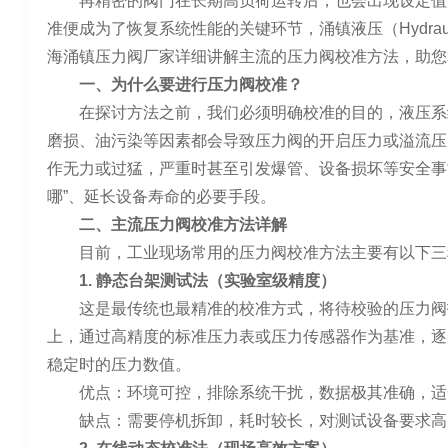
再精密的阀门在长期高负荷运转后，也会出现设定值
准便成为了恢复系统性能的关键环节，涌镇液压（Hydraul
海涌镇压力阀厂家详细讲解主流的压力阀校准方法，助您
一、为什么要进行压力阀校准？
在探讨方法之前，我们必须明确校准的目的，液压系
磨损、油污染等因素都会导致压力阀的开启压力或溢流压
作无力或过猛，严重时甚至引发爆管、设备损坏等安全事
哪”、延长设备寿命的必要手段。
二、主流压力阀校准方法详解
目前，工业现场常用的压力阀校准方法主要有以下三
1. 静态台架测试法（实验室级精度）
这是最传统也最精准的校准方式，将待校验的压力阀
上，通过高精度的标准压力表或压力传感器作为基准，逐
稳定时的压力数值。
优点：环境可控，排除系统干扰，数据极其准确，适
缺点：需要停机拆卸，耗时较长，对测试设备要求高