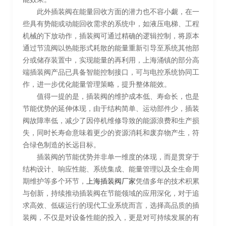
此外插装阀在能量回收方面的潜力也不容小觑，在一
些具有势能或动能回收需求的系统中，如液压电梯、工程
机械的下放动作，插装阀可通过精确的逻辑控制，将原本
通过节流阀以热能形式耗散的能量重新引导至系统其他部
分或储存装置中，实现能量的再利用，上海涌镇的部分高
端插装阀产品已具备智能控制接口，可与电控系统协同工
作，进一步优化能量管理策略，提升整体能效。
值得一提的是，插装阀的维护成本低、寿命长，也是
节能优势的延伸体现，由于结构简单、运动部件少，插装
阀故障率低，减少了因停机维修导致的能源浪费和生产损
失，同时长寿命意味着更少的资源消耗和废弃物产生，符
合绿色制造的长远目标。
插装阀的节能优势并非单一维度的体现，而是贯穿于
结构设计、响应性能、系统集成、能量管理以及全生命周
期维护等多个环节，
上海插装阀厂家
凭借多年的技术积累
与创新，持续推动插装阀在节能领域的应用深化，对于追
求高效、低碳运行的现代工业系统而言，选择高品质的插
装阀，不仅是对设备性能的投入，更是对可持续发展的有