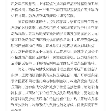
积效应不容忽视，上海涌镇的插装阀产品经过精密加工与
严格检测，确保每一台出厂的阀门都能实现接近零泄漏的
运行状态，为系统整体节能提供坚实保障。
插装阀响应速度快，控制精度高，这直接提升了液压
系统的运行效率，传统阀门在换向或调节过程中往往存在
滞后现象，导致系统需要额外的能量来补偿响应延迟，而
插装阀凭借简洁的结构和优化的流道设计，能够在毫秒级
时间内完成动作切换，使液压执行机构迅速达到目标状
态，这种高效响应不仅缩短了工作周期，还减少了因动作
不精准而产生的无效能耗，例如在注塑机、压力机等频繁
启停的设备中，使用插装阀可显著降低单位产品的能耗。
再者，插装阀模块化的设计理念也为系统节能创造了
条件，上海涌镇的插装阀支持灵活组合，用户可根据实际
需求配置不同功能的阀芯和控制盖板，构建高度集成的液
压回路，这种集成化设计减少了管道连接数量，缩短了油
路长度，从而降低了沿程压力损失和局部阻力，更短的油
路意味着更少的液压油在传输过程中被加热，系统温升得
到有效控制，冷却系统的负荷也随之减轻，间接实现了节
能效果。