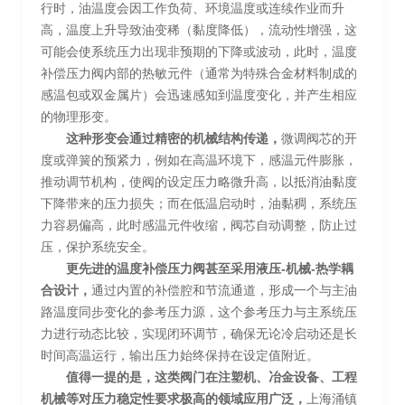
行时，油温度会因工作负荷、环境温度或连续作业而升
高，温度上升导致油变稀（黏度降低），流动性增强，这
可能会使系统压力出现非预期的下降或波动，此时，温度
补偿压力阀内部的热敏元件（通常为特殊合金材料制成的
感温包或双金属片）会迅速感知到温度变化，并产生相应
的物理形变。
这种形变会通过精密的机械结构传递，
微调阀芯的开
度或弹簧的预紧力，例如在高温环境下，感温元件膨胀，
推动调节机构，使阀的设定压力略微升高，以抵消油黏度
下降带来的压力损失；而在低温启动时，油黏稠，系统压
力容易偏高，此时感温元件收缩，阀芯自动调整，防止过
压，保护系统安全。
更先进的温度补偿压力阀甚至采用液压-机械-热学耦
合设计，
通过内置的补偿腔和节流通道，形成一个与主油
路温度同步变化的参考压力源，这个参考压力与主系统压
力进行动态比较，实现闭环调节，确保无论冷启动还是长
时间高温运行，输出压力始终保持在设定值附近。
值得一提的是，这类阀门在注塑机、冶金设备、工程
机械等对压力稳定性要求极高的领域应用广泛，
上海涌镇