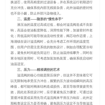
换滤芯，使用高精度的过滤设备，并在系统运行初期进行
充分冲洗，确保系统内部无残留杂质，此外油箱的密封性
也不容小觑，防止外部污染物侵入。
二、温度——隐形的“慢性杀手”
液压油的温度过高或过低，都会对溢流阀造成不良影
响，高温会使油黏度降低，润滑性能下降，加速密封件老
化；而低温则可能导致油流动性变差，阀芯动作迟缓，上
海涌镇在设计溢流阀时，会充分考虑工作环境的温度范
围，但用户仍需注意系统的散热设计，例如合理配置冷却
器，避免长时间超负荷运行，防止油温持续攀升，同时在
寒冷地区使用时，可考虑加装加热装置，确保系统启动时
油温适宜。
三、压力——精准调控的艺术
溢流阀的核心功能是限压保护，但这并不意味着它可
以无限制地承受压力冲击，频繁的压力波动或瞬间的高压
峰值，都可能对阀体结构造成损伤，甚至导致弹簧疲劳失
效，因此在系统设计时，应尽量避免压力骤变，可通过设
置缓冲装置或采用先导式溢流阀来平滑压力响应，此外定
期检查设定压力是否准确，避免因压力设定不当导致溢流