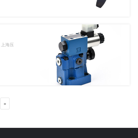
，上海压
»