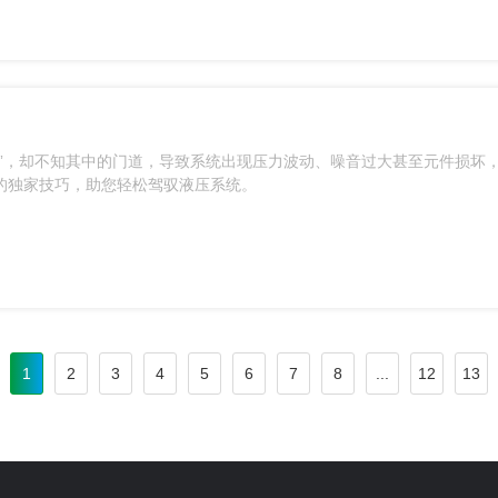
”，却不知其中的门道，导致系统出现压力波动、噪音过大甚至元件损坏
的独家技巧，助您轻松驾驭液压系统。
1
2
3
4
5
6
7
8
...
12
13