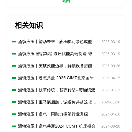
返回
相关知识
涌镇液压丨塑动未来 · 液压驱动绿色成型
2026-03-19
——诚邀您共赴2026 Chinaplas国际橡塑展
（04.21-04.24）
涌镇液压|智启新程·液压赋能高端制造-诚邀
2026-03-19
您莅临2026CCMT上海机床展(04.21-04.25)
涌镇液压丨突破效能边界，解锁设备潜能！
2025-09-28
诚邀您共赴2025上海PTC ASIA动力展
（10.28-10.31）
涌镇液压丨邀您共赴 2025 CIMT北京国际机
2025-04-15
床盛宴
涌镇液压丨技革传统，智驭转型--贺涌镇液压
2025-01-13
荣获上海市区级智能工厂荣誉称号！
涌镇液压丨宝马展启航，诚邀你共赴这场说
2024-11-20
走就走的“动力工程机械嘉年华”！
涌镇液压丨邀您一同助力橡塑行业升级
2024-04-16
涌镇液压丨邀您共襄2024 CCMT 机床盛会
2024-03-26