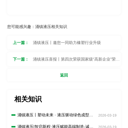
您可能感兴趣：
涌镇液压相关知识
上一篇：
涌镇液压丨邀您一同助力橡塑行业升级
下一篇：
涌镇液压喜报丨第四次荣获国家级“高新企业”荣誉
称号
返回
相关知识
涌镇液压丨塑动未来 · 液压驱动绿色成型
2026-03-19
——诚邀您共赴2026 Chinaplas国际橡塑展
（04.21-04.24）
涌镇液压|智启新程·液压赋能高端制造-诚邀
2026-03-19