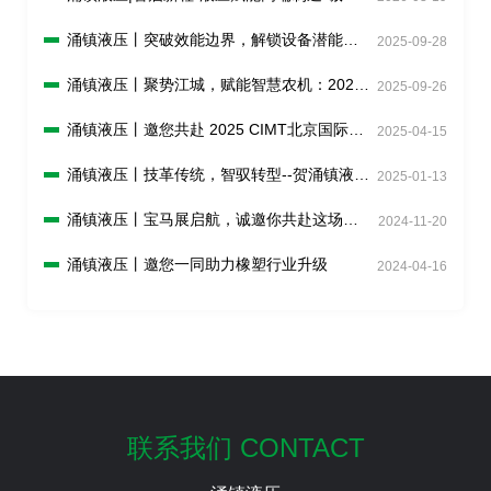
您莅临2026CCMT上海机床展(04.21-04.25)
涌镇液压丨突破效能边界，解锁设备潜能！
2025-09-28
诚邀您共赴2025上海PTC ASIA动力展
（10.28-10.31）
涌镇液压丨聚势江城，赋能智慧农机：2025
2025-09-26
武汉国际农机展诚邀您的参与（10.26-28）
涌镇液压丨邀您共赴 2025 CIMT北京国际机
2025-04-15
床盛宴
涌镇液压丨技革传统，智驭转型--贺涌镇液压
2025-01-13
荣获上海市区级智能工厂荣誉称号！
涌镇液压丨宝马展启航，诚邀你共赴这场说
2024-11-20
走就走的“动力工程机械嘉年华”！
涌镇液压丨邀您一同助力橡塑行业升级
2024-04-16
联系我们 CONTACT