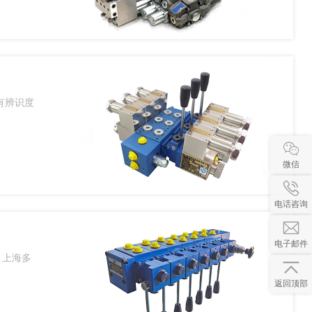
有辨识度
微信
电话咨询
电子邮件
，上海多
返回顶部