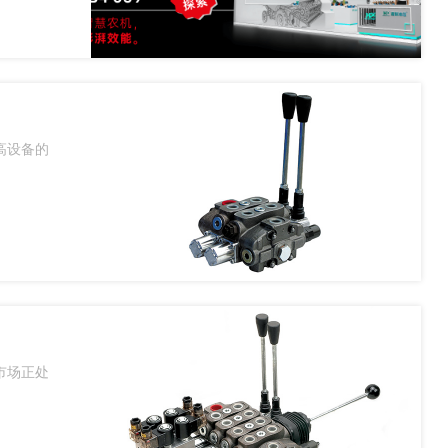
高设备的
市场正处