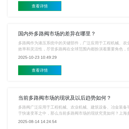
查看详情
国内外多路阀市场的差异在哪里？
多路阀作为液压系统中的关键部件，广泛应用于工程机械、农
效率和灵活性，尽管多路阀在全球范围内都扮演着重要角色，
2025-10-23 10:49:29
查看详情
当前多路阀市场的现状及以后趋势如何？
多路阀广泛应用于工程机械、农业机械、建筑设备、冶金装备
于快速变革之中，那么当前多路阀市场的现状究竟如何？上海多
2025-08-14 14:24:54