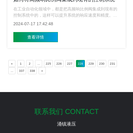
中？
在工业自动化领域中，都是把高频响比例阀集成到现有的
控制系统中的，这样可以提升系统的响应速度和精度。那
么工作人员要如何把高频响比例阀集成到现有的控制系统
2024-07-17 17:42:48
中呢？对于这个问题，上海高频响比例阀就来给大家介绍
下。
查看详情
«
1
2
...
225
226
227
228
229
230
231
...
337
338
»
联系我们 CONTACT
涌镇液压