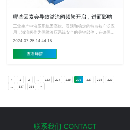
哪些因素会导致溢流阀频繁开启，进而影响
系统效率？
工业生产中液压系统因高效、灵活和稳定的特点被广泛应
用，溢流阀作为保障液压系统安全的关键部件，在确保系
统正常运行的同时，频繁开启也会带来一系列问题，如能
2024-07-25 14:44:15
耗增加、工作效率下降等，因此了解导致溢流阀频繁开启
的原因对于维护液压系统的稳定性和提高生产效率非常重
查看详情
要。下面上海溢流阀厂家就来给大家简单的介绍下哪些因
素会导致设备频繁开启？
«
1
2
...
223
224
225
226
227
228
229
...
337
338
»
联系我们 CONTACT