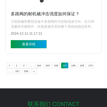
多路阀的耐机械冲击强度如何保证？
工程机械和重型设备中多路阀作为控制流体方向、压力和
流量的关键部件，性能直接关系到整个系统的稳定性和可
靠性，特别是在面对复杂工况时，多路阀必须能够承受各
2024-12-11 11:17:21
种极端条件，包括但不限于高温、高压以及强烈的机械冲
击，为了确保多路阀能够在这些条件下正常工作，制造商
查看详情
采取了多种措施来提高产品的耐机械冲击强度，上海多路
阀​生产厂家带来下面这些方法，主要为行业内外的专业人
士提供有价值的参考信息。
«
1
2
...
164
165
166
167
168
169
170
...
337
338
»
联系我们 CONTACT