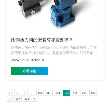
比例压力阀的安装有哪些要求？
比例压力阀作为工业自动化控制系统中的重要组件，广泛
应用于流体压力控制领域。其精确的调节能力和可靠的性
能对于保障整个系统的稳定运行具有重要意义。然而，比
2024-12-26 20:05:18
例压力阀的性能不仅取决于其自身的制造质量，还与其安
装质量密切相关。正确的安装不仅能确保阀门的正常运
查看详情
行，还能延长其使用寿命。下面上海比例压力阀​厂家就来
给大家简单的介绍一下比例压力阀的安装有哪些要求？
«
1
2
...
161
162
163
164
165
166
167
...
337
338
»