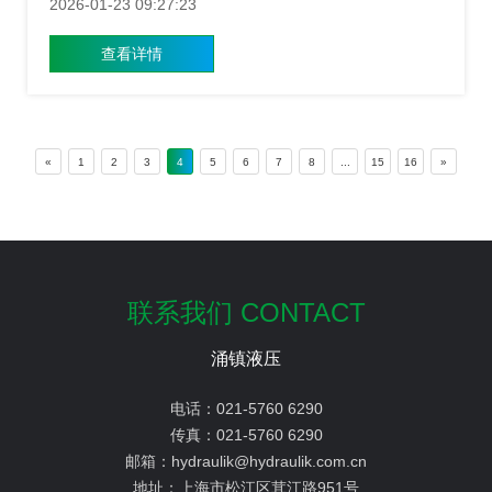
2026-01-23 09:27:23
压系统核心部件多年的上海溢流阀厂家知道，设备的稳定
运行，往往就系于这枚小小的阀门之上，今天我们不讲参
查看详情
数，不谈技术手册，只聊聊那些现场最真实、最让人头疼
的故障排查故事。
«
1
2
3
4
5
6
7
8
...
15
16
»
联系我们 CONTACT
涌镇液压
电话：
021-5760 6290
传真：
021-5760 6290
邮箱：
hydraulik@hydraulik.com.cn
地址：
上海市松江区茸江路951号