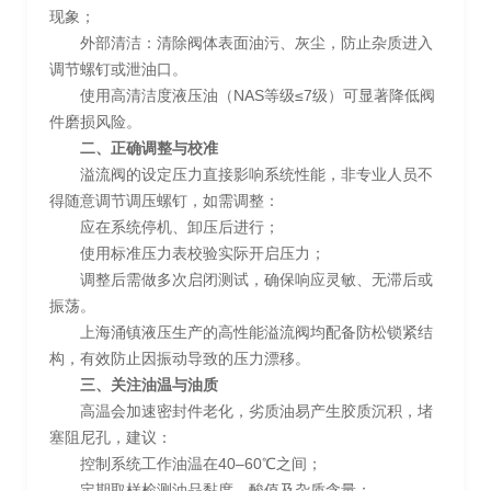
现象；
外部清洁：清除阀体表面油污、灰尘，防止杂质进入
调节螺钉或泄油口。
使用高清洁度液压油（NAS等级≤7级）可显著降低阀
件磨损风险。
二、正确调整与校准
溢流阀的设定压力直接影响系统性能，非专业人员不
得随意调节调压螺钉，如需调整：
应在系统停机、卸压后进行；
使用标准压力表校验实际开启压力；
调整后需做多次启闭测试，确保响应灵敏、无滞后或
振荡。
上海涌镇液压生产的高性能溢流阀均配备防松锁紧结
构，有效防止因振动导致的压力漂移。
三、关注油温与油质
高温会加速密封件老化，劣质油易产生胶质沉积，堵
塞阻尼孔，建议：
控制系统工作油温在40–60℃之间；
定期取样检测油品黏度、酸值及杂质含量；