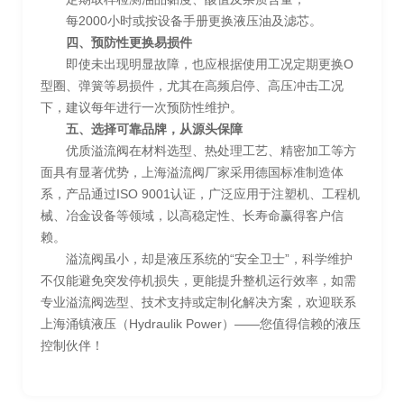
每2000小时或按设备手册更换液压油及滤芯。
四、预防性更换易损件
即使未出现明显故障，也应根据使用工况定期更换O
型圈、弹簧等易损件，尤其在高频启停、高压冲击工况
下，建议每年进行一次预防性维护。
五、选择可靠品牌，从源头保障
优质溢流阀在材料选型、热处理工艺、精密加工等方
面具有显著优势，上海溢流阀厂家采用德国标准制造体
系，产品通过ISO 9001认证，广泛应用于注塑机、工程机
械、冶金设备等领域，以高稳定性、长寿命赢得客户信
赖。
溢流阀虽小，却是液压系统的“安全卫士”，科学维护
不仅能避免突发停机损失，更能提升整机运行效率，如需
专业溢流阀选型、技术支持或定制化解决方案，欢迎联系
上海涌镇液压（Hydraulik Power）——您值得信赖的液压
控制伙伴！