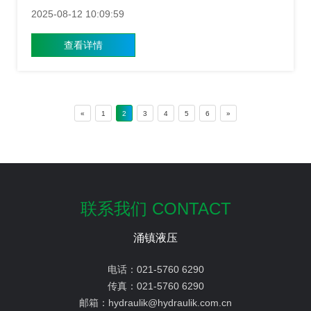
体压力的能力，成为了保证整个液压系统正常工作的关键
2025-08-12 10:09:59
部件，尤其对于那些追求极致精度与稳定性的应用场景来
说，精密制造的压力阀更是不可或缺的存在，那么这些经
查看详情
过精密制造的压力阀究竟有哪些独特之处呢？上海压力阀
厂家接下来介绍这些特点。
«
1
2
3
4
5
6
»
联系我们 CONTACT
涌镇液压
电话：
021-5760 6290
传真：
021-5760 6290
邮箱：
hydraulik@hydraulik.com.cn