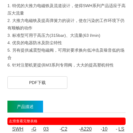
1. 特优的大推力电磁铁及流道设计，使得SWH系列产品适应于高
压大流量
2. 大推力电磁铁及提高弹簧力的设计，使在污染的工作环境下仍
有顺畅的动作
3. 标准型可用于高压力(315bar)、大流量(63 l/min)
4. 优良的电器防水及防尘特性
5. 另有提供减震型电磁阀，可用於要求换向低冲击及噪音低的场
合
6. 针对注塑机更提供M3系列专用阀，大大的提高塑机特性
PDF下载
产品描述
SWH
-G
03
-
C2
-
A220
-
10
-
LS