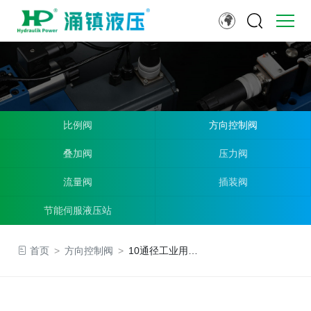
比例阀
方向控制阀
叠加阀
压力阀
流量阀
插装阀
节能伺服液压站
首页
>
方向控制阀
>
10通径工业用电磁换向阀