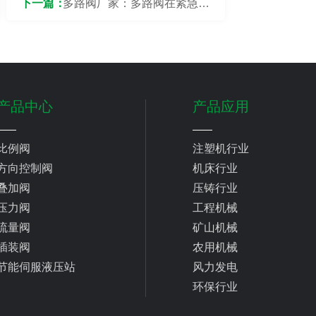
下一篇：
多路阀厂家：多路阀在紧急情
况下应如何快速关闭？
产品中心
产品应用
比例阀
注塑机行业
方向控制阀
机床行业
叠加阀
压铸行业
压力阀
工程机械
流量阀
矿山机械
插装阀
农用机械
节能伺服液压站
风力发电
环保行业