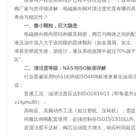
很多用户在使用和维护过程中往往忽视了一个致命细
阀厂家与您详细讲解：电磁换向阀对清洁度究竟有哪些具
寿命与稳定性？
一、微小颗粒，巨大隐患
电磁换向阀内部结构极其精密，阀芯与阀体之间的配
液压油中混入大于该间隙的固体颗粒（如金属屑、灰尘、
泄甚至彻底失效，据统计，液压系统故障中超过70%源于
区”。
二、清洁度等级：NAS与ISO标准详解
行业普遍采用NAS1638或ISO4406标准来量化
议：
普通工况：油清洁度应达到ISO18/16/13（即每毫升油中
≥14μm≤80）；
高响应、高频动作工况（如注塑机、压铸机）：需提升至I
伺服比例阀配套使用：必须控制在ISO15/13/10以内
若清洁度不达标，阀芯运动阻力增大，响应时间延迟