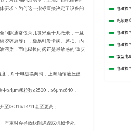
节：液压油的清洁度，上海涌镇电磁换向
体要求？为何这一指标直接决定了设备的
电磁换
高频响
电磁换
合间隙通常仅为几微米至十几微米，一旦
橡胶碎屑等），极易引发卡阀、磨损、内
电磁换
油污染，而电磁换向阀正是最敏感的“重灾
微型电
电磁换
油清洁度，对于电磁换向阀，上海涌镇液压建
≥4μm颗粒数≤2500，≥6μm≤640，
SO16/14/11甚至更高；
。
，严重时会导致线圈烧毁或机械卡死。