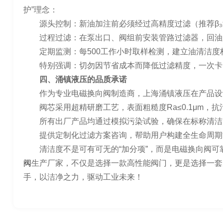
护”理念：
源头控制：新油加注前必须经过高精度过滤（推荐β₃≥
过程过滤：在泵出口、阀组前安装管路过滤器，回油
定期监测：每500工作小时取样检测，建立油清洁度
特别强调：切勿因节省成本而降低过滤精度，一次卡
四、涌镇液压的品质承诺
作为专业电磁换向阀制造商，上海涌镇液压在产品设
阀芯采用超精研磨工艺，表面粗糙度Ra≤0.1μm，
所有出厂产品均通过模拟污染试验，确保在标称清洁
提供定制化过滤方案咨询，帮助用户构建全生命周期
清洁度不是可有可无的“加分项”，而是电磁换向阀可
阀
生产厂家，不仅是选择一款高性能阀门，更是选择一套
手，以洁净之力，驱动工业未来！