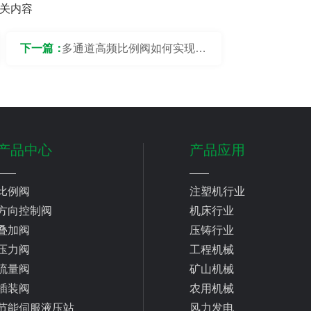
关内容
下一篇：
多通道高频比例阀如何实现高
精度同步与协调控制？
产品中心
产品应用
比例阀
注塑机行业
方向控制阀
机床行业
叠加阀
压铸行业
压力阀
工程机械
流量阀
矿山机械
插装阀
农用机械
节能伺服液压站
风力发电