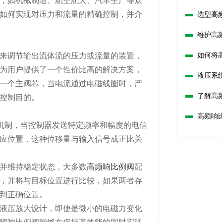
，如机械制造、航空航天、汽车生产等众
如何实现对压力和流量的精确控制，并介
选型高
吗？
维护高
如何将
来调节输出流体流的压力或流量的装置，
为用户提供了一个性价比高的解决方案，
液压系
一个主阀芯，当电流通过电磁线圈时，产
响？
了解高
控制目的。
高频响
换机制，当控制器发送特定频率和幅度的电信
应位置，这种位移量与输入信号成正比关
并维持稳定状态，大多数
高频响比例阀
配
，并将与目标位置进行比较，如果两者存
到正确位置。
液压放大设计，即使是微小的电磁力变化