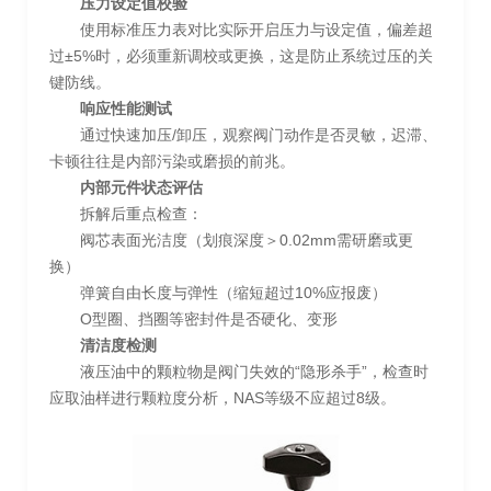
压力设定值校验
使用标准压力表对比实际开启压力与设定值，偏差超
过±5%时，必须重新调校或更换，这是防止系统过压的关
键防线。
响应性能测试
通过快速加压/卸压，观察阀门动作是否灵敏，迟滞、
卡顿往往是内部污染或磨损的前兆。
内部元件状态评估
拆解后重点检查：
阀芯表面光洁度（划痕深度＞0.02mm需研磨或更
换）
弹簧自由长度与弹性（缩短超过10%应报废）
O型圈、挡圈等密封件是否硬化、变形
清洁度检测
液压油中的颗粒物是阀门失效的“隐形杀手”，检查时
应取油样进行颗粒度分析，NAS等级不应超过8级。