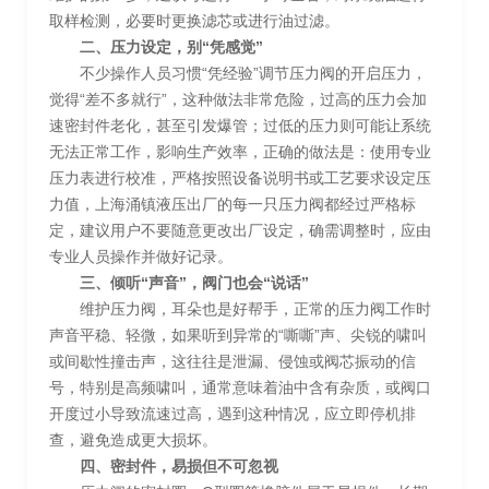
取样检测，必要时更换滤芯或进行油过滤。
二、压力设定，别“凭感觉”
不少操作人员习惯“凭经验”调节压力阀的开启压力，
觉得“差不多就行”，这种做法非常危险，过高的压力会加
速密封件老化，甚至引发爆管；过低的压力则可能让系统
无法正常工作，影响生产效率，正确的做法是：使用专业
压力表进行校准，严格按照设备说明书或工艺要求设定压
力值，上海涌镇液压出厂的每一只压力阀都经过严格标
定，建议用户不要随意更改出厂设定，确需调整时，应由
专业人员操作并做好记录。
三、倾听“声音”，阀门也会“说话”
维护压力阀，耳朵也是好帮手，正常的压力阀工作时
声音平稳、轻微，如果听到异常的“嘶嘶”声、尖锐的啸叫
或间歇性撞击声，这往往是泄漏、侵蚀或阀芯振动的信
号，特别是高频啸叫，通常意味着油中含有杂质，或阀口
开度过小导致流速过高，遇到这种情况，应立即停机排
查，避免造成更大损坏。
四、密封件，易损但不可忽视