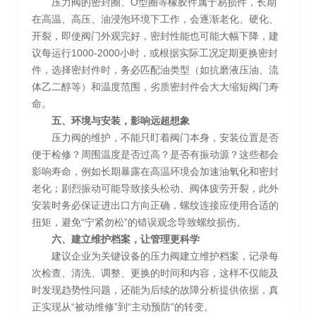
压力阀的密封圈、O型圈等橡胶件属于易损件，长期
在高温、高压、油浸泡环境下工作，会逐渐老化、硬化、
开裂，即使阀门外观完好，密封性能也可能大幅下降，建
议每运行1000-2000小时，或根据实际工况定期更换密封
件，选择密封件时，务必匹配油类型（如抗磨液压油、流
体乙二醇等）和温度范围，劣质密封件会大大缩短阀门寿
命。
五、环境与安装，影响远超想象
压力阀的维护，不能只盯着阀门本身，安装位置是否
便于检修？周围温度是否过高？是否有振动源？这些都会
影响寿命，例如长期暴露在高温环境会加速油氧化和密封
老化；剧烈振动可能导致接头松动、阀体疲劳开裂，此外
安装时务必保证进出口方向正确，螺纹连接应使用合适的
扭矩，避免“宁紧勿松”的错误观念导致螺纹损伤。
六、建立维护档案，让管理更科学
建议企业为关键设备的压力阀建立维护档案，记录每
次检查、清洗、调整、更换的时间和内容，这样不仅能及
时发现趋势性问题，还能为后续的故障分析提供依据，真
正实现从“被动维修”到“主动预防”的转变。