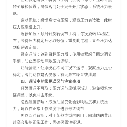
转至最松位置，确保阀门处于完全开启状态，系统压力最
低。
启动系统：缓慢启动液压泵，观察压力表读数，此时
压力应缓慢上升。
逐步加压：顺时针旋转调节手柄，每次旋转1/4圈左
右，等待压力稳定后读取数值，重复此过程，直至压力达
到所需设定值。
锁定调节：达到目标压力后，使用锁紧螺母固定调节
手柄，防止因振动导致压力漂移。
功能验证：让系统在不同工况下运行，观察压力是否
稳定，阀门动作是否灵敏，有无异常噪音或泄漏。
四、调节中的常见误区与注意事项
频繁微调不可取：压力调节应循序渐进，避免频繁大
幅调整，以免冲击系统。
忽视温度影响：液压油温变化会影响粘度和系统压
力，建议在正常工作温度下进行最终调节。
忽略回油背压：对于某些类型的阀门，回油路的背压
过高会影响正常工作，需确保回油畅通。