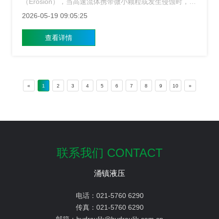
（Erosion），当高速流体携带微小颗粒或发生侵蚀时，压
力阀的阀芯、阀座及流道表面会遭受不可逆的损伤，导致
2026-05-19 09:05:25
内泄增加、压力控制失准，甚至引发系统瘫痪，上海涌镇
压力阀厂家知道侵蚀防护对于保障设备全生命周期成本的
查看详情
重要性，今天我们将详细探讨如何构建全方位的侵蚀防护
体系。
«
1
2
3
4
5
6
7
8
9
10
»
联系我们 CONTACT
涌镇液压
电话：
021-5760 6290
传真：
021-5760 6290