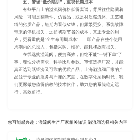
五、警惕“低价陷阱”，重视长期成本
有些平台上的溢流阀价格低得离谱，背后往往隐藏着
风险：可能是翻新件、仿冒品，或是材质缩流体、工艺粗
糙的劣质产品，短期内看似省钱，但频繁更换、系统故障
带来的停机损失，远超初期节省的成本，真正专业的用
户，更看重的是“全生命周期成本”——即产品在整个使用
周期内的总投入，包括采购、维护、能耗和故障损失。
在线选购溢流阀，便捷高效，但绝不能“一键下单”了
事，理性分析需求、科学比对参数、审慎选择厂家，才能
真正选到既经济又可靠的优质产品，上海溢流阀厂家的产
品源于专业的服务与严谨的态度，在数字化采购时代，我
们更愿做您值得信赖的技术伙伴，助力您的系统稳定运
行，高效前行。
您可能感兴趣：
溢流阀生产厂家相关知识
溢流阀选择相关内容
上一篇：
流量阀的控制精度能达到多少？