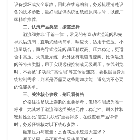
设备损坏或安全事故，因此在线选购前，务必梳理清楚设
备的技术参数，最好能提供系统图纸或原阀型号，以便厂
家精准推荐。
二、认清产品类型，按需选择
溢流阀并非“千篇一律”，常见的有直动式溢流阀和先
导式溢流阀，直动式结构简单、响应快，适用于低压、小
流量场合；而先导式溢流阀调压精度高、压力稳定，更适
合中高压、大流量系统，此外还有电磁溢流阀、比例溢流
阀等特殊类型，用于实现远程控制或无级调压，在线浏览
时，不要被“多功能”“高性能”等宣传语迷惑，要根据自身系
统控制需求，判断是否需要这些附加功能，避免为不必要
的性能买单。
三、关注核心参数，别只看价格
价格往往是线上选购的重要参考，但绝不能成为唯一
标准，尤其对于溢流阀这类关键元件，稳定性、耐久性和
密封性远比“便宜几块钱”重要得多，在线查看产品详情
时，务必仔细核对以下核心参数：
额定压力与流量：是否满足系统最大需求？
调压范围：是否覆盖实际使用区间？