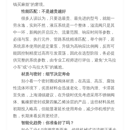
钱买麻烦”的窘境。
性能匹配：不是越贵越好
很多人误以为，只要选最贵、最先进的型号，就能一
劳永逸，实则不然，液压系统是一个整体，溢流阀只是其
中一环，新阀的开启压力、流量范围、响应时间等参数，
必须与泵、执行元件、管路系统精准匹配，举个例子，若
系统原本使用的是定量泵，升级为高响应比例阀，反而可
能因控制精度过高而引发震荡，因此在选型阶段，务必提
供完整的系统参数，由专业工程师进行评估，避免“大马拉
小车”或“小马拉大车”的尴尬。
材质与密封：细节决定寿命
别小看一个密封圈或阀体材质，在高温、高压、腐蚀
性流体环境下，劣质材料会迅速老化，导致内泄、卡滞甚
至失效，上海涌镇建议，在升级时优先考虑采用不锈钢阀
体、氟橡胶密封或聚四氟乙烯涂层的产品，这些材料虽然
初期投入略高，但能显著延长使用寿命，减少停机维护次
数，长期来看反而更经济。
智能化趋势：你准备好了吗？
如今工业4.0浪潮席卷而来，传统机械式溢流阀正逐步