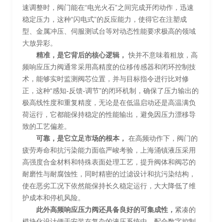
速调整时，阀门能在“电光火石”之间完成开闭动作，迅速
稳定压力，这种“闪电式”的反应能力，使得它在注塑成
型、金属冲压、伺服测试台等对动态性能要求极高的领域
大放异彩。
精准，是它背后的核心逻辑，
快并不意味着粗放，高
频响应压力阀通常采用高精度的位移传感器和闭环控制技
术，能够实时监测阀芯位置，并与目标指令进行比对修
正，这种“感知-反馈-调节”的闭环机制，确保了压力输出的
极高线性度和重复精度，无论是在低温启动还是高温满负
荷运行，它都能保持稳定的性能输出，避免因压力漂移导
致的工艺偏差。
可靠，是它立足市场的根本，
在高频动作下，阀门的
疲劳寿命和抗污染能力面临严峻考验，上海涌镇液压采用
高强度合金材料和特殊表面处理工艺，提升阀体和阀芯的
耐磨性与耐腐蚀性，同时精密的过滤设计和抗污染结构，
使在恶劣工况下依然能保持长久稳定运行，大大降低了维
护成本和停机风险。
此外高频响应压力阀还具备良好的可集成性，
紧凑的
模块化设计便于安装在复杂的液压系统中，配合数字控制