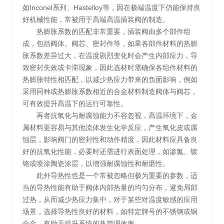
如Inconel系列、Hastelloy等，因在极端温度下仍能保持良
好机械性能，常被用于高端高温插装阀的制造。
热膨胀系数的匹配非常重要，插装阀由多个部件组
成，包括阀体、阀芯、密封件等，如果各部件材料的热膨
胀系数差异过大，在温度剧烈变化时会产生内部应力，导
致密封失效或卡滞现象，因此选材时需确保各组件材料的
热膨胀特性相匹配，以减少热应力带来的负面影响，例如
采用同种或热膨胀系数相近的合金材料制造阀体与阀芯，
可有效提升高温下的运行可靠性。
再者抗氧化与耐腐蚀能力不容忽视，高温环境下，金
属材料更容易与其他流体发生化学反应，产生氧化皮或腐
蚀层，影响阀门的密封性和动作精度，因此材料应具备良
好的抗氧化性能，必要时还需进行表面处理，如渗氮、镀
铬或喷涂陶瓷涂层，以增强耐腐蚀性和耐磨性。
此外导热性也是一个常被忽略但极为重要的参数，适
当的导热性能有助于阀体内部热量的均匀分布，避免局部
过热，从而减少热应力集中，对于某些对温度敏感的应用
场景，选择导热性良好的材料，如特定牌号的不锈钢或铜
合金，有助于提升系统的热管理效率。