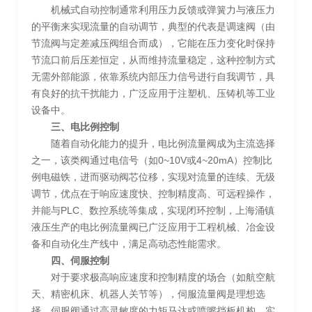
机械式自动控制通常利用压力反馈或弹簧力与液压力
的平衡来实现流量的自动调节，典型的代表是调速阀（由
节流阀与定差减压阀组合而成），它能在压力变化时保持
节流口前后压差恒定，从而维持流量稳定，这种控制方式
无需外部能源，依靠系统内部压力信号进行自我调节，具
有良好的抗干扰能力，广泛应用于注塑机、压铸机等工业
设备中。
三、电比例控制
随着自动化能力的提升，电比例流量阀成为主流选择
之一，该类阀通过电信号（如0~10V或4~20mA）控制比
例电磁铁，进而驱动阀芯位移，实现对流量的连续、无级
调节，优点在于响应速度快、控制精度高、可远程操作，
并能与PLC、数控系统等集成，实现闭环控制，上海涌镇
液压生产的电比例流量阀已广泛应用于工程机械、冶金设
备和自动化生产线中，满足高动态性能需求。
四、伺服控制
对于要求极高响应速度和控制精度的场合（如航空航
天、精密机床、机器人关节等），伺服流量阀是理想选
择，伺服阀通过高灵敏度的力矩马达或喷嘴挡板机构，实