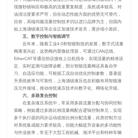
现微秒级响应和极高的流量重复精度，虽然成本较高、对
油清洁度要求严苛，但在动态性能方面的优势无可替代，
目前，高端伺服流量控制技术仍以进口品牌为主，但国内
如上海涌镇液压等企业正加速技术攻关，逐步缩小差距。
五、数字控制与智能调节
近年来，随着工业4.0和智能制造的发展，数字式流量
阀逐渐兴起，这类阀内置微处理器，可通过CAN总线、
EtherCAT等通信协议接收上位机指令，实现流量的精准设
定、实时监测与故障诊断，部分智能流量阀还具备自学
习、自适应功能，可根据工况自动优化控制参数，显著提
升系统效率与可靠性，上海涌镇液压也在积极布局智能液
压元件领域，推动传统液压技术向数字化、网络化升级。
六、多路复合控制
在复杂液压系统中，常采用多路流量分配与协同控制
策略，例如通过多路比例流量阀配合逻辑控制单元，实现
多个执行器的同步运动或按比例分配流量，此类控制方法
对系统集成能力要求较高，但能大幅提升设备的多功能性
与作业效率，常见于大型工程机械、海洋平台和特种车辆