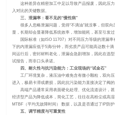
这种差异在精密加工中足以导致产品报废，因此压力波
入对比的关键数据。
三、泄漏率：看不见的“慢性病”
很多人忽略泄漏问题，觉得“不滴油”就没事，但双
显，长期却会显著降低系统效率，增加能耗，甚至引发过
国际标准（如ISO 11707）对不同压力等级的泄
下的内泄漏应低于5滴/分钟，而劣质产品可能高达数十
间运行后，密封材料老化，泄漏会急剧增加，因此在选型
试报告，而非口头承诺。
四、耐久性与抗污染能力：工业现场的“试金石”
工厂环境复杂，液压油中难免含有微小颗粒，双向压
进入，极易卡滞或磨损，因此抗污染能力直接决定了阀的
高端产品通常采用表面硬化处理、优化流道设计，甚
经济型产品为降低成本，简化工艺，往往在高粉尘或高湿
MTBF（平均无故障时间） 数据，以及是否通过了IP防
五、调节精度与可重复性