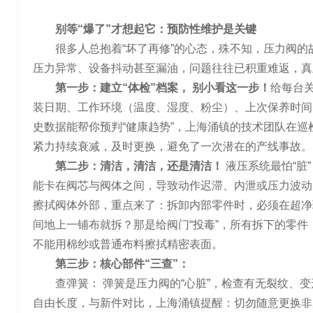
别等“爆了”才想起它：预防性维护是关键
很多人总抱着“坏了再修”的心态，殊不知，压力阀的
压力异常、设备抖动甚至漏油，问题往往已积重难返，真
第一步：建立“体检”档案， 别小看这一步！
给每台
装日期、工作环境（温度、湿度、粉尘）、上次保养时间
史数据能帮你预判“健康趋势”，上海涌镇的技术团队在
紧力持续衰减，及时更换，避免了一次潜在的产线事故。
第二步：清洁，清洁，还是清洁！
液压系统最怕“脏
能卡在阀芯与阀体之间，导致动作迟滞、内泄或压力波动
擦拭阀体外部，重点来了：拆卸内部零件时，必须在超净
间地上一铺布就拆？那是给阀门“投毒”，所有拆下的零
不能用棉纱或普通布料擦拭精密表面。
第三步：核心部件“三查”：
查弹簧： 弹簧是压力阀的“心脏”，检查有无裂纹、
自由长度，与新件对比，上海涌镇提醒：切勿随意更换非