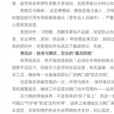
簧，疲劳寿命和弹性系数天差地别，劣质弹簧分分钟让你
查阀芯与阀体： 这是摩擦副，磨损是最大敌人，仔
轻微划痕可用专用研磨膏抛光（需专业人员操作），严重
心度和直线度。
查密封件： O型圈、挡圈等看似不起眼，却是防止内
形、失去弹性，原则：拆必换！ 即使看起来完好，拆卸
质的密封件，劣质密封件在高压下极易挤出、失效。
第四步：校准与测试，安全的“最后防线”
保养组装后，绝不能直接装机！必须在专用的校验台
观察开启压力、回座压力是否符合设定值，有无渗漏，动
实工况，确保每一台返修或新出厂的阀门都“状态在线”。
也是最容易被忽视的一点：环境与操作， 保持液压
系统频繁超压、确保工作温度在阀门允许范围内——这些
压力阀的维修保养，不是简单的“拆了装上”，而是
可能让“守护者”变成“定时炸弹”，选择上海涌镇压力阀
从选型、安装到维护的全生命周期技术支持，别让疏忽，