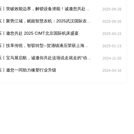
CMT上海机床展(04.21-04.25)
压丨突破效能边界，解锁设备潜能！诚邀您共赴
2025-09-28
海PTC ASIA动力展（10.28-10.31）
压丨聚势江城，赋能智慧农机：2025武汉国际农机
2025-09-26
的参与（10.26-28）
丨邀您共赴 2025 CIMT北京国际机床盛宴
2025-04-15
压丨技革传统，智驭转型--贺涌镇液压荣获上海市
2025-01-13
能工厂荣誉称号！
压丨宝马展启航，诚邀你共赴这场说走就走的“动力
2024-11-20
械嘉年华”！
压丨邀您一同助力橡塑行业升级
2024-04-16