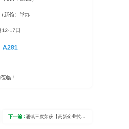
心（新馆）举办
12-17日
，A281
的莅临！
下一篇：
涌镇三度荣获【高新企业技术