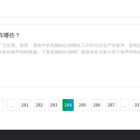
有哪些？
广泛应用。然而，系统中的高频响比例阀在工作时往往会产生噪声，影响
有效的噪声抑制措施。下面高频响比例阀厂家就来给大家介绍下噪声抑制
2
...
281
282
283
284
285
286
287
...
33