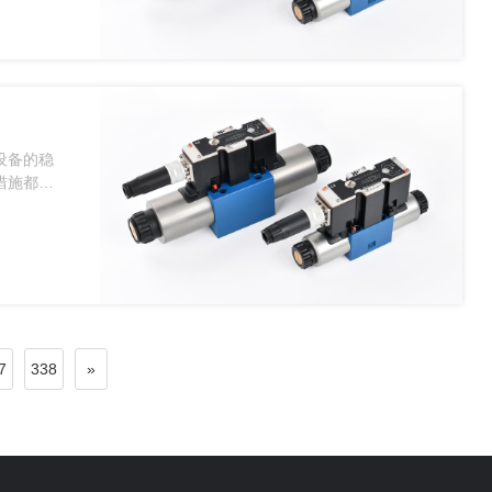
设备的稳
措施都有
7
338
»