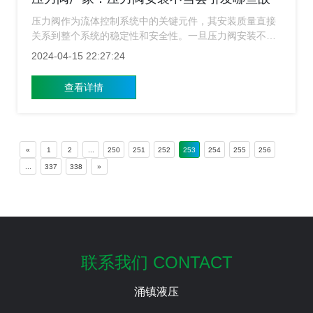
障？
压力阀作为流体控制系统中的关键元件，其安装质量直接
关系到整个系统的稳定性和安全性。一旦压力阀安装不
当，不仅会影响其正常功能，还可能引发一系列故障，给
2024-04-15 22:27:24
生产带来不必要的损失。今天压力阀厂家就来给大家简单
的介绍下安装不当会引发哪些故障问题？
查看详情
«
1
2
...
250
251
252
253
254
255
256
...
337
338
»
联系我们 CONTACT
涌镇液压