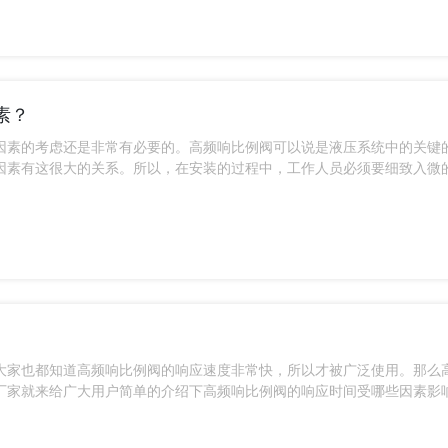
素？
因素的考虑还是非常有必要的。高频响比例阀可以说是液压系统中的关键
因素有这很大的关系。所以，在安装的过程中，工作人员必须要细致入微
在安装高频响比例阀时，需要特别注意哪些环境因素？对于这个问题，上
大家也都知道高频响比例阀的响应速度非常快，所以才被广泛使用。那么
厂家就来给广大用户简单的介绍下高频响比例阀的响应时间受哪些因素影